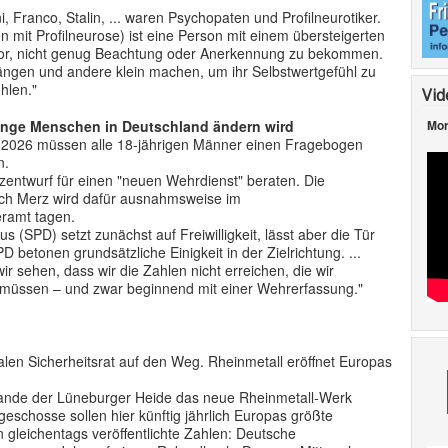
, Franco, Stalin, ... waren Psychopaten und Profilneurotiker.
son mit Profilneurose) ist eine Person mit einem übersteigerten
vor, nicht genug Beachtung oder Anerkennung zu bekommen.
ängen und andere klein machen, um ihr Selbstwertgefühl zu
hlen."
Vid
Mor
unge Menschen in Deutschland ändern wird
Ab 2026 müssen alle 18-jährigen Männer einen Fragebogen
n.
entwurf für einen "neuen Wehrdienst" beraten. Die
rich Merz wird dafür ausnahmsweise im
eramt tagen.
us (SPD) setzt zunächst auf Freiwilligkeit, lässt aber die Tür
D betonen grundsätzliche Einigkeit in der Zielrichtung. ...
r sehen, dass wir die Zahlen nicht erreichen, die wir
n müssen – und zwar beginnend mit einer Wehrerfassung."
len Sicherheitsrat auf den Weg. Rheinmetall eröffnet Europas
 Rande der Lüneburger Heide das neue Rheinmetall-Werk
iegeschosse sollen hier künftig jährlich Europas größte
 gleichentags veröffentlichte Zahlen: Deutsche