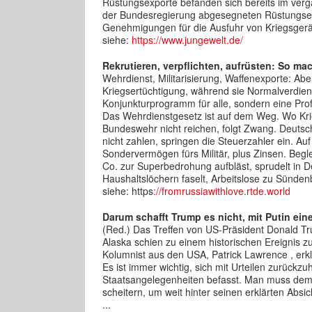
Rüstungsexporte befanden sich bereits im ve
der Bundesregierung abgesegneten Rüstungsexp
Genehmigungen für die Ausfuhr von Kriegsgerät 
siehe:
https://www.jungewelt.de/
Rekrutieren, verpflichten, aufrüsten: So m
Wehrdienst, Militarisierung, Waffenexporte: Ab
Kriegsertüchtigung, während sie Normalverdiene
Konjunkturprogramm für alle, sondern eine Prof
Das Wehrdienstgesetz ist auf dem Weg. Wo Kr
Bundeswehr nicht reichen, folgt Zwang. Deutsc
nicht zahlen, springen die Steuerzahler ein. Au
Sondervermögen fürs Militär, plus Zinsen. Begl
Co. zur Superbedrohung aufbläst, sprudelt in 
Haushaltslöchern faselt, Arbeitslose zu Sündenb
siehe: https
://fromrussiawithlove.rtde.world
Darum schafft Trump es nicht, mit Putin ei
(Red.) Das Treffen von US-Präsident Donald Tr
Alaska schien zu einem historischen Ereignis z
Kolumnist aus den USA, Patrick Lawrence , erkl
Es ist immer wichtig, sich mit Urteilen zurückz
Staatsangelegenheiten befasst. Man muss dem
scheitern, um weit hinter seinen erklärten Absi
...