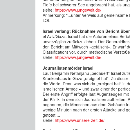
Tiefe bei schwerer See angebracht hat, als ung
siehe:
https://www.jungewelt.de/
Anmerkung: "...unter Verweis auf gemeinsame 
LOL
Israel verlangt Rücknahme von Bericht übe
el Aviv/Gaza. Israel hat die Autoren eines Beri
unverzüglich zurückzuziehen. Der Generaldirek
den Bericht am Mittwoch »gefälscht«. Er warf de
Classification) vor, durch methodische Verstöße 
siehe:
https://www.jungewelt.de/
Journalistenmörder Israel
Laut Benjamin Netanjahu „bedauert“ Israel zutie
Krankenhaus in Gaza „ereignet hat“. Zu dieser 
die Worte. Denn was sich da „ereignet hat“ in 
israelischen Armee – und zwar einer der perfid
Der erste Angriff erfolgte laut Augenzeugen m
der Klinik, in dem sich Journalisten aufhielten.
begannen, die Menschen aus dem Gebäude trugen
wenige Minuten nach der ersten Attacke und g
getötet....
siehe:
https://www.unsere-zeit.de/