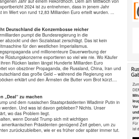
rgangenen Jahr auf einem Rekordhoch. Dem am Mittwoch von
ortbericht 2024 ist zu entnehmen, dass in jenem Jahr
im Wert von rund 12,83 Milliarden Euro erteilt wurden. ...
acht Deutschland die Konzernbosse reicher
ermilliarden pumpt die Bundesregierung in die
r abzockt und den Sozialstaat zerschlägt. Das ist kein
itmaschine für den westlichen Imperialismus.
iegspropaganda und millionenteure Dauerwerbung der
he Rüstungskonzerne exportieren so viel wie nie. Wo Käufer
f ihren Rücken lasten längst Hunderte Milliarden Euro
eitet von obszöner Propaganda, die Russland, China, Iran und
Rus
Deutschland das große Geld – während die Regierung von
Gab
öcken erklärt und den Ärmsten die Butter vom Brot kürzt....
Zum
DEM
Mit
nen „Deal“ zu machen
leu
ump und dem russischen Staatspräsidenten Wladimir Putin in
Vor
u werden. Und was ist davon geblieben? Nichts. Unser
und
ärt, wo das Problem liegt.
pro
uhalten, wenn Donald Trump sich mit wichtigen
Für
 amerikanischen Präsidenten genügend Zeit geben, um zu
ist 
chten zurückzubleiben, wie er es früher oder später immer tut.