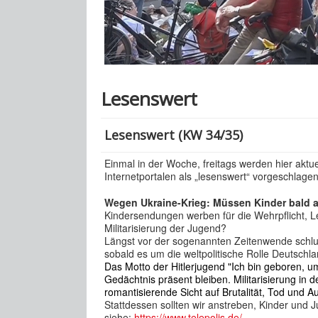
Lesenswert
Lesenswert (KW 34/35)
Einmal in der Woche, freitags werden hier aktu
Internetportalen als „lesenswert“ vorgeschlagen
Wegen Ukraine-Krieg: Müssen Kinder bald
Kindersendungen werben für die Wehrpflicht, Leh
Militarisierung der Jugend?
Längst vor der sogenannten Zeitenwende schlug
sobald es um die weltpolitische Rolle Deutschlan
Das Motto der Hitlerjugend "Ich bin geboren, u
Gedächtnis präsent bleiben. Militarisierung in
romantisierende Sicht auf Brutalität, Tod und A
Stattdessen sollten wir anstreben, Kinder und 
siehe:
https://www.telepolis.de/