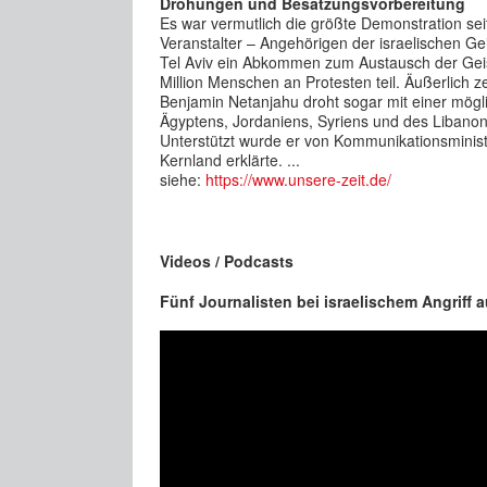
Drohungen und Besatzungsvorbereitung
Es war vermutlich die größte Demonstration s
Veranstalter – Angehörigen der israelischen Gei
Tel Aviv ein Abkommen zum Austausch der Gei
Million Menschen an Protesten teil. Äußerlich z
Benjamin Netanjahu droht sogar mit einer mögli
Ägyptens, Jordaniens, Syriens und des Libanon u
Unterstützt wurde er von Kommunikationsminist
Kernland erklärte. ...
siehe:
https://www.unsere-zeit.de/
Videos / Podcasts
Fünf Journalisten bei israelischem Angriff 