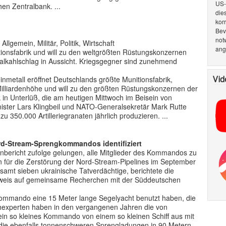
US-
en Zentralbank. ...
die
kor
Bev
not
lgemein, Militär, Politik, Wirtschaft
ang
tionsfabrik und will zu den weltgrößten Rüstungskonzernen
zialkahlschlag in Aussicht. Kriegsgegner sind zunehmend
Vid
etall eröffnet Deutschlands größte Munitionsfabrik,
 Milliardenhöhe und will zu den größten Rüstungskonzernen der
k in Unterlüß, die am heutigen Mittwoch im Beisein von
inister Lars Klingbeil und NATO-Generalsekretär Mark Rutte
 zu 350.000 Artilleriegranaten jährlich produzieren. ...
ord-Stream-Sprengkommandos identifiziert
nbericht zufolge gelungen, alle Mitglieder des Kommandos zu
en für die Zerstörung der Nord-Stream-Pipelines im September
samt sieben ukrainische Tatverdächtige, berichtete die
rweis auf gemeinsame Recherchen mit der Süddeutschen
 Kommando eine 15 Meter lange Segelyacht benutzt haben, die
hexperten haben in den vergangenen Jahren die von
ein so kleines Kommando von einem so kleinen Schiff aus mit
die ebenfalls tonnenschweren Sprengladungen in 90 Metern