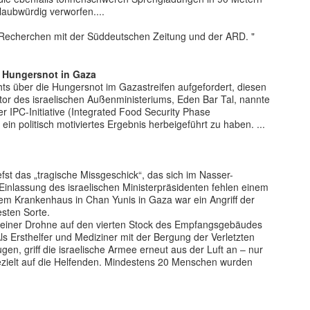
laubwürdig verworfen....
Recherchen mit der Süddeutschen Zeitung und der ARD. "
r Hungersnot in Gaza
chts über die Hungersnot im Gazastreifen aufgefordert, diesen
tor des israelischen Außenministeriums, Eden Bar Tal, nannte
r IPC-Initiative (Integrated Food Security Phase
ein politisch motiviertes Ergebnis herbeigeführt zu haben. ...
fst das „tragische Missgeschick“, das sich im Nasser-
Einlassung des israelischen Ministerpräsidenten fehlen einem
dem Krankenhaus in Chan Yunis in Gaza war ein Angriff der
esten Sorte.
it einer Drohne auf den vierten Stock des Empfangsgebäudes
 Als Ersthelfer und Mediziner mit der Bergung der Verletzten
, griff die israelische Armee erneut aus der Luft an – nur
ezielt auf die Helfenden. Mindestens 20 Menschen wurden