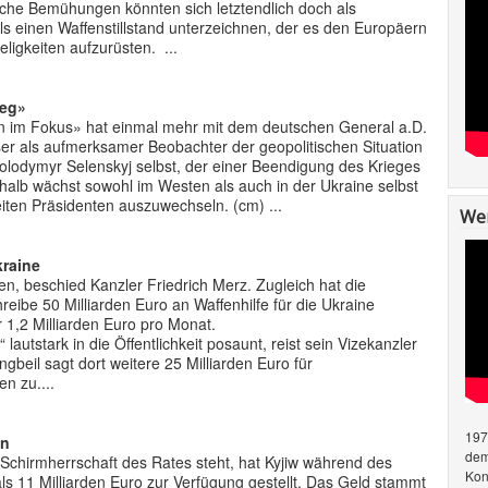
sche Bemühungen könnten sich letztendlich doch als
ls einen Waffenstillstand unterzeichnen, der es den Europäern
ligkeiten aufzurüsten. ...
Weg»
en im Fokus» hat einmal mehr mit dem deutschen General a.D.
ser als aufmerksamer Beobachter der geopolitischen Situation
 Wolodymyr Selenskyj selbst, der einer Beendigung des Krieges
shalb wächst sowohl im Westen als auch in der Ukraine selbst
ten Präsidenten auszuwechseln. (cm) ...
Wer
kraine
en, beschied Kanzler Friedrich Merz. Zugleich hat die
eibe 50 Milliarden Euro an Waffenhilfe für die Ukraine
r 1,2 Milliarden Euro pro Monat.
autstark in die Öffentlichkeit posaunt, reist sein Vizekanzler
gbeil sagt dort weitere 25 Milliarden Euro für
n zu....
197
en
dem
r Schirmherrschaft des Rates steht, hat Kyjiw während des
Kon
ls 11 Milliarden Euro zur Verfügung gestellt. Das Geld stammt