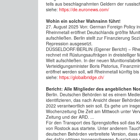
teils aus beschlagnahmten Geldern der russisch
siehe:
https://de.euronews.com/
Wohin ein solcher Wahnsinn führt!
27. August 2025 Von: German Foreign Policy in Al
Rheinmetall eröffnet Deutschlands größte Muni
aufschließen. Berlin stellt zur Finanzierung So
Repression ausgesetzt.
DÜSSELDORF/BERLIN (Eigener Bericht) – Rheinm
rechnet mit Rüstungsaufträgen in dreistelliger
Welt aufschließen. In der neuen Munitionsfabri
Verteidigungsminister Boris Pistorius, Finanzm
eröffnet werden soll, will Rheinmetall künftig bis
siehe:
https://globalbridge.ch/
Bericht: Alle Mitglieder des angeblichen N
Berlin. Deutschen Behörden ist es einem Medie
identifizieren, das nach Ansicht dieser Behörd
2022 verantwortlich sein soll. Es gehe um insge
Wochenzeitung Die Zeit am Mittwoch unter Ve
Zeitung und der ARD. ...
Für den Transport des Sprengstoffes soll das
von Rostock aus startete. Unter anderem Tauc
deutschen Behörden verbreitete Version, dass 
der dafür nötigen tonnenschweren Ausrüstung 