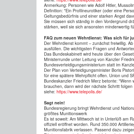
Anmerkung: Personen wie Adolf Hitler, Mussolini
Definition: "Ein Profilneurotiker (oder eine Per
Geltungsbedürfnis und einer starken Angst da
Sie müssen sich ständig in den Vordergrund dr
stärken, weil sie sich ansonsten minderwertig fü
FAQ zum neuen Wehrdienst: Was sich für j
Der Wehrdienst kommt – zunächst freiwillig. 
ausfüllen. Die wichtigsten Fragen und Antworte
Das Bundeskabinett wird heute über den Gesetz
Ministerrunde unter Leitung von Kanzler Fried
Bundesverteidigungsministerium statt im Kanzl
Der Plan von Verteidigungsminister Boris Pistori
für eine spätere Wehrpflicht offen. Union und SP
Bundeskanzler Friedrich Merz betonte: "Wenn wi
brauchen, dann wird der nächste Schritt folge
siehe:
https://www.telepolis.de/
Sagt nein!
Bundesregierung bringt Wehrdienst und Nationa
größtes Munitionswerk
Es ist soweit: Am Mittwoch ist in Unterlüß am
offiziell eröffnet worden. Rund 350.000 Artiller
Munitionsfabrik verlassen. Passend dazu zeigen