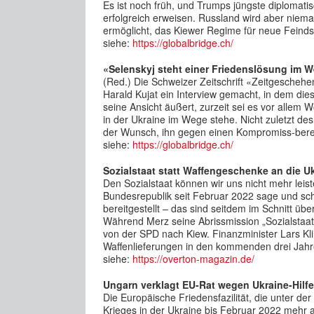
Es ist noch früh, und Trumps jüngste diplomati
erfolgreich erweisen. Russland wird aber niema
ermöglicht, das Kiewer Regime für neue Feindse
siehe:
https://globalbridge.ch/
«Selenskyj steht einer Friedenslösung im 
(Red.) Die Schweizer Zeitschrift «Zeitgescheh
Harald Kujat ein Interview gemacht, in dem die
seine Ansicht äußert, zurzeit sei es vor allem
in der Ukraine im Wege stehe. Nicht zuletzt de
der Wunsch, ihn gegen einen Kompromiss-berei
siehe:
https://globalbridge.ch/
Sozialstaat statt Waffengeschenke an die U
Den Sozialstaat können wir uns nicht mehr leist
Bundesrepublik seit Februar 2022 sage und schr
bereitgestellt – das sind seitdem im Schnitt übe
Während Merz seine Abrissmission „Sozialstaat“ l
von der SPD nach Kiew. Finanzminister Lars Klin
Waffenlieferungen in den kommenden drei Jahre
siehe:
https://overton-magazin.de/
Ungarn verklagt EU-Rat wegen Ukraine-Hilf
Die Europäische Friedensfazilität, die unter de
Krieges in der Ukraine bis Februar 2022 mehr a