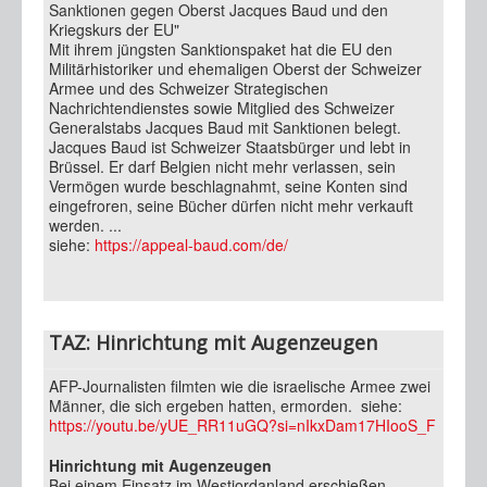
Sanktionen gegen Oberst Jacques Baud und den
Kriegskurs der EU"
Mit ihrem jüngsten Sanktionspaket hat die EU den
Militärhistoriker und ehemaligen Oberst der Schweizer
Armee und des Schweizer Strategischen
Nachrichtendienstes sowie Mitglied des Schweizer
Generalstabs Jacques Baud mit Sanktionen belegt.
Jacques Baud ist Schweizer Staatsbürger und lebt in
Brüssel. Er darf Belgien nicht mehr verlassen, sein
Vermögen wurde beschlagnahmt, seine Konten sind
eingefroren, seine Bücher dürfen nicht mehr verkauft
werden. ...
siehe:
https://appeal-baud.com/de/
TAZ: Hinrichtung mit Augenzeugen
AFP-Journalisten filmten wie die israelische Armee zwei
Männer, die sich ergeben hatten, ermorden. siehe:
https://youtu.be/yUE_RR11uGQ?si=nIkxDam17HIooS_F
Hinrichtung mit Augenzeugen
Bei einem Einsatz im Westjordanland erschießen