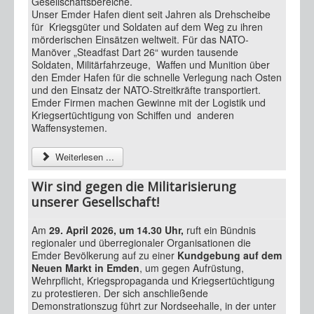
Gesellschaftsbereiche.
Unser Emder Hafen dient seit Jahren als Drehscheibe
für Kriegsgüter und Soldaten auf dem Weg zu ihren
mörderischen Einsätzen weltweit. Für das NATO-
Manöver „Steadfast Dart 26“ wurden tausende
Soldaten, Militärfahrzeuge, Waffen und Munition über
den Emder Hafen für die schnelle Verlegung nach Osten
und den Einsatz der NATO-Streitkräfte transportiert.
Emder Firmen machen Gewinne mit der Logistik und
Kriegsertüchtigung von Schiffen und anderen
Waffensystemen.
Weiterlesen ...
Wir sind gegen die Militarisierung
unserer Gesellschaft!
Am
29. April 2026, um 14.30 Uhr,
ruft ein Bündnis
regionaler und überregionaler Organisationen die
Emder Bevölkerung auf zu einer
Kundgebung auf dem
Neuen Markt in Emden
, um gegen Aufrüstung,
Wehrpflicht, Kriegspropaganda und Kriegsertüchtigung
zu protestieren. Der sich anschließende
Demonstrationszug führt zur Nordseehalle, in der unter